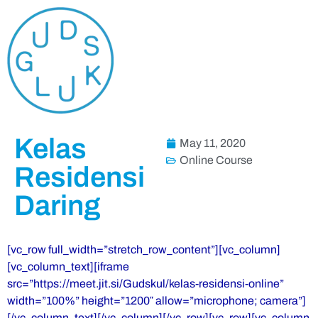
Kelas
May 11, 2020
Online Course
Residensi
Daring
[vc_row full_width=”stretch_row_content”][vc_column]
[vc_column_text][iframe
src=”https://meet.jit.si/Gudskul/kelas-residensi-online”
width=”100%” height=”1200″ allow=”microphone; camera”]
[/vc_column_text][/vc_column][/vc_row][vc_row][vc_column