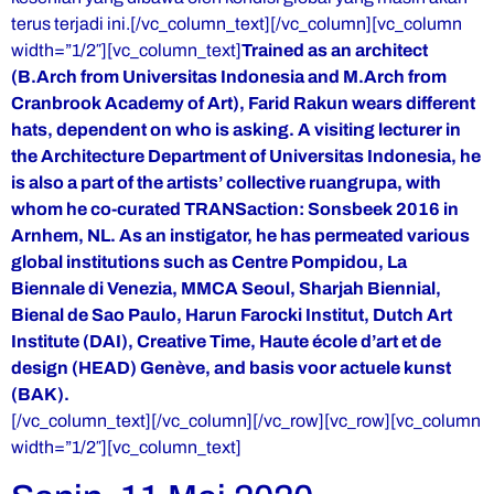
terus terjadi ini.[/vc_column_text][/vc_column][vc_column
width=”1/2″][vc_column_text]
Trained as an architect
(B.Arch from Universitas Indonesia and M.Arch from
Cranbrook Academy of Art), Farid Rakun wears different
hats, dependent on who is asking. A visiting lecturer in
the Architecture Department of Universitas Indonesia, he
is also a part of the artists’ collective ruangrupa, with
whom he co-curated TRANSaction: Sonsbeek 2016 in
Arnhem, NL. As an instigator, he has permeated various
global institutions such as Centre Pompidou, La
Biennale di Venezia, MMCA Seoul, Sharjah Biennial,
Bienal de Sao Paulo, Harun Farocki Institut, Dutch Art
Institute (DAI), Creative Time, Haute école d’art et de
design (HEAD) Genève, and basis voor actuele kunst
(BAK).
[/vc_column_text][/vc_column][/vc_row][vc_row][vc_column
width=”1/2″][vc_column_text]